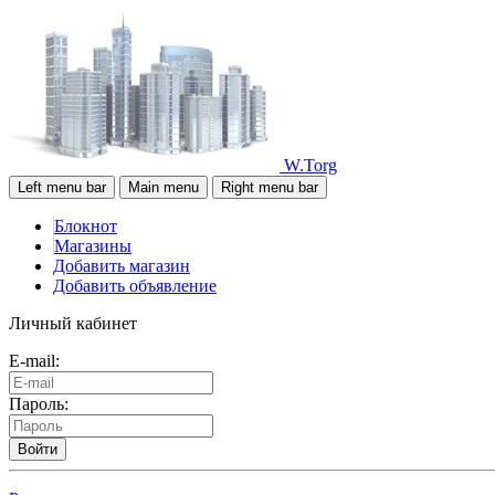
W.Torg
Left menu bar
Main menu
Right menu bar
Блокнот
Магазины
Добавить магазин
Добавить объявление
Личный кабинет
E-mail:
Пароль:
Войти