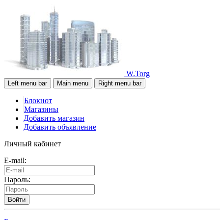
W.Torg
Left menu bar
Main menu
Right menu bar
Блокнот
Магазины
Добавить магазин
Добавить объявление
Личный кабинет
E-mail:
Пароль:
Войти