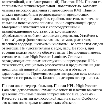
влагостойкий, антибактериальный). Пластик HPL. Панели со
специальной антибактериальной поверхностью. Компакт
ламинат высокого давления трудногорючий КМ1. Панели
служат преградой, для распространения вредоносных
вирусов, бактерий, микробов, грибков, плесени, палочек не
только на поверхности панелей, но и в окружающей среде.
Материал не чувствителен к хлорсодержащим и
дезинфекционным составам. Легко очищается,
обрабатывается любыми моющими средствами. Устойчив к
"синим" ультрафиолетовым лампам, химии, реагентам,
перекиси водорода, щелочам и кислотам. Не оставляют следов
от ветоши. Не чувствительны к воде, пару. Не горит, при
горении практически не образует дыма. Потолочные панели,
стеновые панели High Pressure Laminate. Системы
ограждающих стеновых конструкций и перегородок HPL в
физкабинеты, специально разработаны и предназначены для
предприятий пищевой промышленности и объектов
здравоохранения. Применяются для интерьеров всех классов
чистоты и стерильности. Коллекция декоров не ограничена.
Панели для интерьера больниц. Панели HPL. High Pressure
Laminate, декоративный бумажно-слоистый пластик высокого
давления, стеновые панели compact interior HPL (2-40 мм).
Качество, гарантии долгосрочной эксплуатации. Особенно
это важно для отделки медицинских объектов.