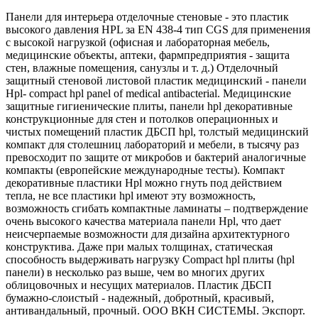
Панели для интерьера отделочные стеновые - это пластик
высокого давления HPL за EN 438-4 тип CGS для применения
с высокой нагрузкой (офисная и лабораторная мебель,
медицинские объекты, аптеки, фармпредприятия - защита
стен, влажные помещения, санузлы и т. д.) Отделочный
защитный стеновой листовой пластик медицинский - панели
Hpl- compact hpl panel of medical antibacterial. Медицинские
защитные гигиенические плиты, панели hpl декоративные
конструкционные для стен и потолков операционных и
чистых помещений пластик ДБСП hpl, толстый медицинский
компакт для столешниц лабораторий и мебели, в тысячу раз
превосходит по защите от микробов и бактерий аналогичные
компакты (европейские международные тесты). Компакт
декоративные пластики Hpl можно гнуть под действием
тепла, не все пластики hpl имеют эту возможность,
возможность сгибать компактные ламинаты – подтверждение
очень высокого качества материала панели Hpl, что дает
неисчерпаемые возможности для дизайна архитектурного
конструктива. Даже при малых толщинах, статическая
способность выдерживать нагрузку Compact hpl плиты (hpl
панели) в несколько раз выше, чем во многих других
облицовочных и несущих материалов. Пластик ДБСП
бумажно-слоистый - надежный, добротный, красивый,
антивандальный, прочный. ООО ВКН СИСТЕМЫ. Экспорт.