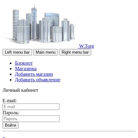
W.Torg
Left menu bar
Main menu
Right menu bar
Блокнот
Магазины
Добавить магазин
Добавить объявление
Личный кабинет
E-mail:
Пароль:
Войти