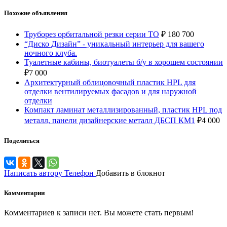
Похожие объявления
Труборез орбитальной резки серии ТO
₽
180 700
“Диско Дизайн” - уникальный интерьер для вашего
ночного клуба.
Туалетные кабины, биотуалеты б/у в хорошем состоянии
₽
7 000
Архитектурный облицовочный пластик HPL для
отделки вентилируемых фасадов и для наружной
отделки
Компакт ламинат металлизированный, пластик HPL под
металл, панели дизайнерские металл ДБСП КМ1
₽
4 000
Поделиться
Написать автору
Телефон
Добавить в блокнот
Комментарии
Комментариев к записи нет. Вы можете стать первым!