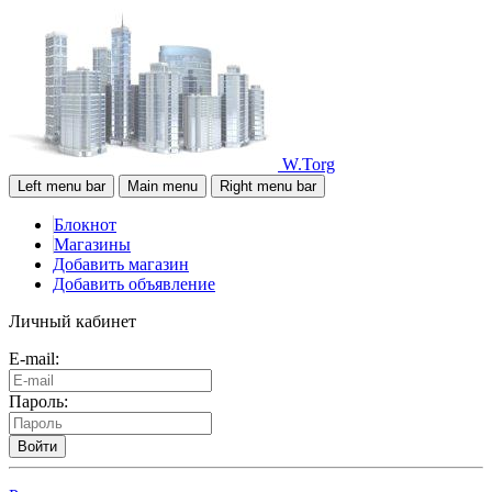
W.Torg
Left menu bar
Main menu
Right menu bar
Блокнот
Магазины
Добавить магазин
Добавить объявление
Личный кабинет
E-mail:
Пароль:
Войти