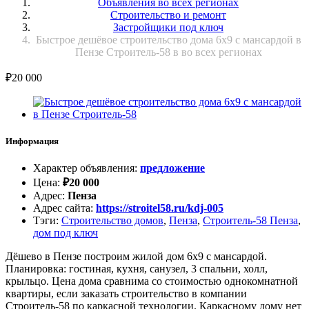
Объявления во всех регионах
Строительство и ремонт
Застройщики под ключ
Быстрое дешёвое строительство дома 6х9 с мансардой в
Пензе Строитель-58 в во всех регионах
₽
20 000
Информация
Характер объявления
:
предложение
Цена
:
₽
20 000
Адрес
:
Пенза
Адрес сайта
:
https://stroitel58.ru/kdj-005
Тэги
:
Строительство домов
,
Пенза
,
Строитель-58 Пенза
,
дом под ключ
Дёшево в Пензе построим жилой дом 6х9 с мансардой.
Планировка: гостиная, кухня, санузел, 3 спальни, холл,
крыльцо. Цена дома сравнима со стоимостью однокомнатной
квартиры, если заказать строительство в компании
Строитель-58 по каркасной технологии. Каркасному дому нет