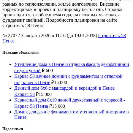
равных по теплоизоляции, жильё долговечное. Внесение
корректировок в проект и планировку бесплатно. Стройка
производится в любое время года, на сложных участках -
фундамент свайный. Подробности планировки на сайте
Строитель-58 Пенза.
№ 27072
3 августа 2026 в 11:16 (до 19.01.2038)
Строитель-58
Пенза
Похожие объявления
Утепление дома в Пензе и отделка фасада декоративной
штукатуркой
₽
600
Каркас-58 дачные домики с фундаментом и отделкой
под ключ в Пензе
₽
15 000
Дачный дом 6х6 с мансардой и верандой в Пензе
Каркас-58
₽
15 000
Каркасный дом 8х10 жилой двухэтажный с террасой -
Каркас-58 Пенза
₽
15 000
Домик для дачи с фундаментом утепленный построим в
Пензе
Поделиться