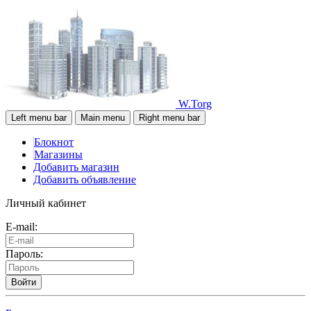
W.Torg
Left menu bar
Main menu
Right menu bar
Блокнот
Магазины
Добавить магазин
Добавить объявление
Личный кабинет
E-mail:
Пароль:
Войти