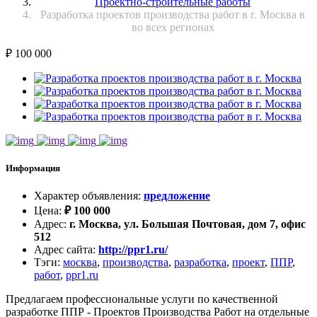
Проектно-строительные работы
Разработка проектов производства работ в г. Москва в
во всех регионах
₽
100 000
Информация
Характер объявления
:
предложение
Цена
:
₽
100 000
Адрес
:
г. Москва, ул. Большая Почтовая, дом 7, офис
512
Адрес сайта
:
http://ppr1.ru/
Тэги
:
москва
,
производства
,
разработка
,
проект
,
ППР
,
работ
,
ppr1.ru
Предлагаем профессиональные услуги по качественной
разработке ППР - Проектов Производства Работ на отдельные