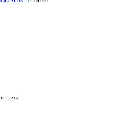
анции АГНКС
₽
104 000
зователи!