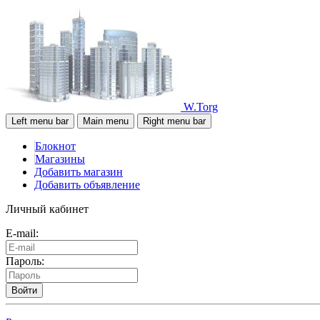
W.Torg
Left menu bar
Main menu
Right menu bar
Блокнот
Магазины
Добавить магазин
Добавить объявление
Личный кабинет
E-mail:
Пароль:
Войти