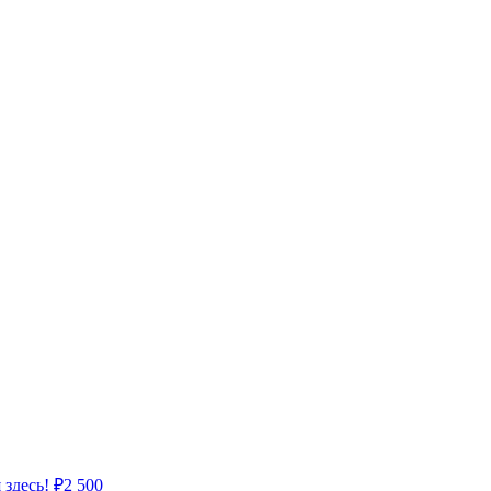
 здесь!
₽
2 500