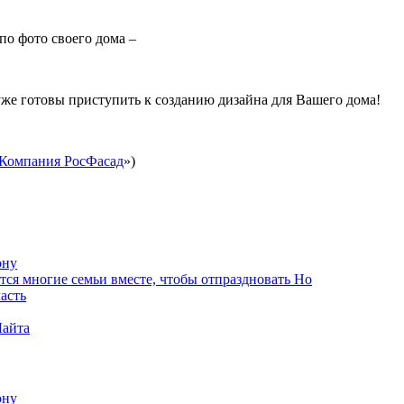
по фото своего дома –
 готовы приступить к созданию дизайна для Вашего дома!
Компания РосФасад
»)
ону
тся многие семьи вместе, чтобы отпраздновать Но
асть
Лайта
ону