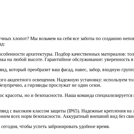
чных хлопот? Мы возьмем на себя все заботы по созданию непо
ад:
и особенности архитектуры. Подбор качественных материалов: т
ка на любой высоте. Гарантийное обслуживание: уверенность в 
, который преобразит ваш фасад, навес, забор, входную группу
ного акцентного освещения. Надежную установку: используем т
безупречно, а гирлянды прослужат не один сезон.
прос красоты, но и безопасности. Наша команда специализирует
нд с высоким классом защиты (IP65). Надежные крепления на л
нием всех норм безопасности. Аккуратный внешний вид без св
 сегодня, чтобы успеть забронировать удобное время.