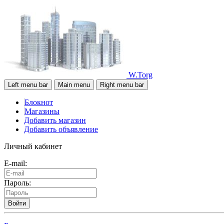
W.Torg
Left menu bar
Main menu
Right menu bar
Блокнот
Магазины
Добавить магазин
Добавить объявление
Личный кабинет
E-mail:
Пароль:
Войти