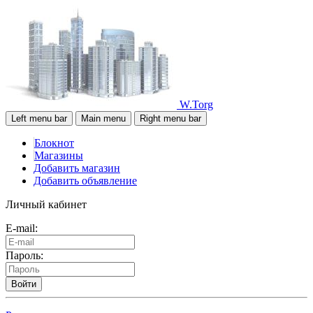
W.Torg
Left menu bar
Main menu
Right menu bar
Блокнот
Магазины
Добавить магазин
Добавить объявление
Личный кабинет
E-mail:
Пароль:
Войти