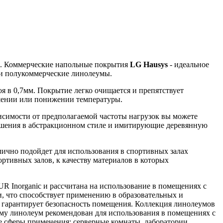
. Коммерческие напольные покрытия
LG Hausys
- идеальное
 и полукоммерческие линолеумы.
 в 0,7мм. Покрытие легко очищается и препятствует
ышении или понижении температуры.
висимости от предполагаемой частоты нагрузок вы можете
ешения в абстракционном стиле и имитирующие деревянную
ично подойдет для использования в спортивных залах
ортивных залов, к качеству материалов в которых
 Inorganic и рассчитана на использование в помещениях с
, что способствует применению в образовательных и
гарантирует безопасность помещения. Коллекция линолеумов
му линолеум рекомендован для использования в помещениях с
 сферы применения: серверные комнаты, лаборатории,