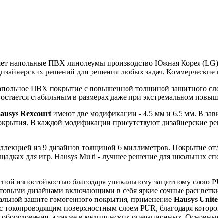
т напольные ПВХ линолеумы производство Южная Корея (LG)
дизайнерских решений для решения любых задач. Коммерческие
напольное ПВХ покрытие с повышенной толщиной защитного слоя
e остается стабильным в размерах даже при экстремальном пов
ausys Rexcourt
имеют две модификации - 4.5 мм и 6.5 мм. В за
окрытия. В каждой модификации присутствуют дизайнерские р
ллекцией из 9 дизайнов толщиной 6 миллиметров. Покрытие отл
щадках для игр. Hausys Multi - лучшее решение для школьных сп
сной изностойкостью благодаря уникальному защитному слою PUR
етовыми дизайнами включающими в себя яркие сочные расцветки
иальной защите гомогенного покрытия, применение
Hausys Unite
 с токопроводящим поверхностным слоем PUR, благодаря которо
оборудования, а также в медицинских операционных. Основные