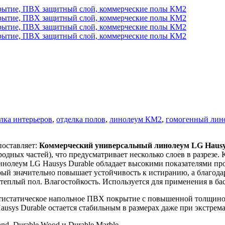
лка интерьеров
,
отделка полов
,
линолеум КМ2
,
гомогенный лин
ставляет:
Коммерческий универсальный линолеум LG Hausys
родных частей), что предусматривает несколько слоев в разрезе
нолеум LG Hausys Durable обладает высокими показателями проч
й значительно повышает устойчивость к истиранию, а благода
теплый пол. Влагостойкость. Используется для применения в ба
тистатическое напольное ПВХ покрытие с повышенной толщиной
Hausys Durable остается стабильным в размерах даже при экст
nd, Durable Wood и Durable Marble.