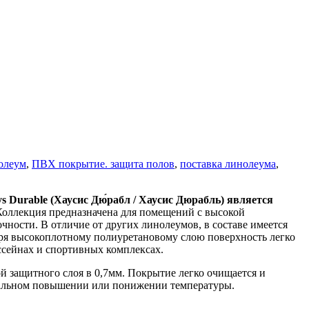
олеум
,
ПВХ покрытие. защита полов
,
поставка линолеума
,
 Durable (Хаусис Дю́
рабл
/
Хаусис
Дюрабль
)
является
. Коллекция предназначена для помещений с высокой
ности. В отличие от других линолеумов, в составе имеется
ря высокоплотному полиуретановому слою поверхность легко
ссейнах и спортивных комплексах.
 защитного слоя в 0,7мм. Покрытие легко очищается и
ремальном повышении или понижении температуры.