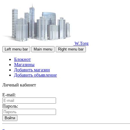
W.Torg
Left menu bar
Main menu
Right menu bar
Блокнот
Магазины
Добавить магазин
Добавить объявление
Личный кабинет
E-mail:
Пароль:
Войти