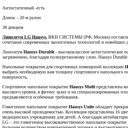
Антистатичный -есть
Длина - 20 м рулон
38 декоров
Линолеум LG Hausys.
ВКН СИСТЕМЫ (РФ, Москва) поставляе
сочетание современных экологичных технологий и новейших 
Линолеум
Hausys Durable
- высококлассное антистатическое 
загрязнению, благодаря полиуретановому слою. Hausys Durabl
Напольные покрытия для спортивных помещений коллекции
H
выбрать необходимую вам толщину спортивного напольного п
поверхность.
Спортивное напольное покрытие
Hausys Multi
представлена ко
высокого уровня, в фитнес залах и на специализированных пло
предъявляются особенные требования.
Гомогенное напольное покрытие
Hausys Unite
обладает прекра
очень высокой проходимостью. Коллекция представлена 16 цв
медицинских учреждениях для детей. А благодаря антибактер
LG – это гомогенное высококачественное напольное покрытие
большим количеством компьютерной техники и высокоточного 