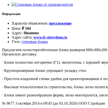
Информация
Характер объявления
:
предложение
Цена
:
₽
104
Адрес
:
Иваново
Адрес сайта
:
www.iv-stroydom.ru
Тэги
:
стеновые блоки
Предлагаем полистиролбетонные блоки размером 600х300х200 м
Организую доставку.
· Блоки полностью негорючие (Г1), экологичны, с хорошей зву
· Крупноразмерные блоки упрощают укладку стен.
· Простота кладочной схемы удобна для проектировщиков и поз
· Высокая технологичность строительства, блоки легко пилятс
· Блоки имеют разнообразную форму, легко монтируются, увелич
№ 9677
3 октября 2014 в 09:45 (до 03.10.2026)
ООО Стройдом