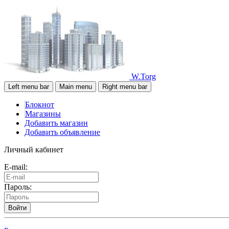
W.Torg
Left menu bar
Main menu
Right menu bar
Блокнот
Магазины
Добавить магазин
Добавить объявление
Личный кабинет
E-mail:
Пароль:
Войти