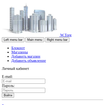
W.Torg
Left menu bar
Main menu
Right menu bar
Блокнот
Магазины
Добавить магазин
Добавить объявление
Личный кабинет
E-mail:
Пароль:
Войти