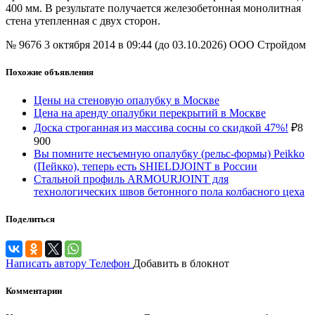
400 мм. В результате получается железобетонная монолитная
стена утепленная с двух сторон.
№ 9676
3 октября 2014 в 09:44 (до 03.10.2026)
ООО Стройдом
Похожие объявления
Цены на стеновую опалубку в Москве
Цена на аренду опалубки перекрытий в Москве
Доска строганная из массива сосны со скидкой 47%!
₽
8
900
Вы помните несъемную опалубку (рельс-формы) Peikko
(Пейкко), теперь есть SHIELDJOINT в России
Стальной профиль ARMOURJOINT для
технологических швов бетонного пола колбасного цеха
Поделиться
Написать автору
Телефон
Добавить в блокнот
Комментарии