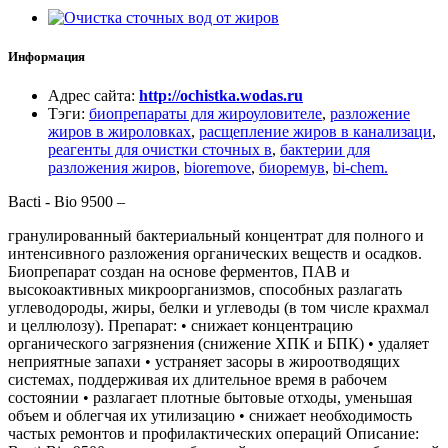
Информация
Адрес сайта
:
http://ochistka.wodas.ru
Тэги
:
биопрепараты для жироуловителе
,
разложение
жиров в жироловках
,
расщепление жиров в канализаци
,
реагенты для очистки сточных в
,
бактерии для
разложения жиров
,
bioremove
,
биоремув
,
bi-chem.
Bacti - Bio 9500 –
гранулированный бактериальный концентрат для полного и
интенсивного разложения органических веществ и осадков.
Биопрепарат создан на основе ферментов, ПАВ и
высокоактивных микроорганизмов, способных разлагать
углеводороды, жиры, белки и углеводы (в том числе крахмал
и целлюлозу). Препарат: • снижает концентрацию
органического загрязнения (снижение ХПК и БПК) • удаляет
неприятные запахи • устраняет засоры в жироотводящих
системах, поддерживая их длительное время в рабочем
состоянии • разлагает плотные бытовые отходы, уменьшая
объем и облегчая их утилизацию • снижает необходимость
частых ремонтов и профилактических операций Описание: