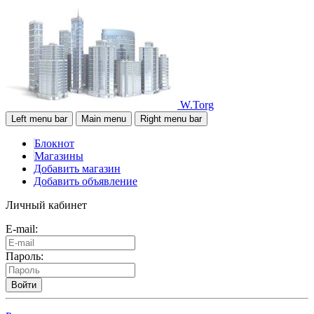
W.Torg
Left menu bar
Main menu
Right menu bar
Блокнот
Магазины
Добавить магазин
Добавить объявление
Личный кабинет
E-mail:
Пароль:
Войти