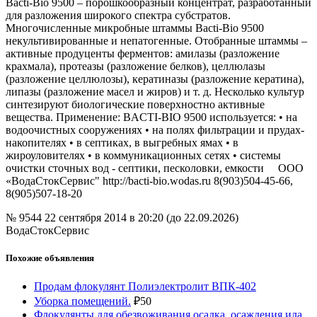
Bacti-Bio 9500 – порошкообразный концентрат, разработанный
для разложения широкого спектра субстратов.
Многочисленные микробные штаммы Bacti-Bio 9500
некультивированные и непатогенные. Отобранные штаммы –
активные продуценты ферментов: амилазы (разложение
крахмала), протеазы (разложение белков), целлюлазы
(разложение целлюлозы), кератиназы (разложение кератина),
липазы (разложение масел и жиров) и т. д. Несколько культур
синтезируют биологические поверхностно активные
вещества. Применение: BACTI-BIO 9500 используется: • на
водоочистных сооружениях • на полях фильтрации и прудах-
накопителях • в септиках, в выгребных ямах • в
жироуловителях • в коммуникационных сетях • системы
очистки сточных вод - септики, песколовки, емкости ООО
«ВодаСтокСервис" http://bacti-bio.wodas.ru 8(903)504-45-66,
8(905)507-18-20
№ 9544
22 сентября 2014 в 20:20 (до 22.09.2026)
ВодаСтокСервис
Похожие объявления
Продам флокулянт Полиэлектролит ВПК-402
Уборка помещений.
₽
50
Флокулянты для обезвоживания осадка, осаждения ила,