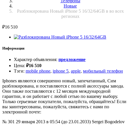
Телефоны
Новые
Разблокирована Новый iPhone 5 16/32/64GB в во всех
регионах
₽
16 510
Информация
Характер объявления
:
предложение
Цена
:
₽
16 510
Тэги
:
mobile phone
,
iphone 5
,
apple
,
мобильный телефон
Iphones являются совершенно новый, запечатанный, Сим
разблокирована, и поставляются с полной аксессуары завода.
Они также поставляются с 12 месяцев международной
гарантии, и он работает с любой сетью по вашему выбору.
Только серьезные покупатели, пожалуйста, обращайтесь! Если
вы заинтересованы, пожалуйста, свяжитесь с нами по
электронной почте:
№ 301
29 января 2013 в 05:54 (до 23.01.2033)
Sergei Bogodelov