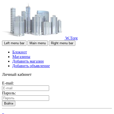
W.Torg
Left menu bar
Main menu
Right menu bar
Блокнот
Магазины
Добавить магазин
Добавить объявление
Личный кабинет
E-mail:
Пароль:
Войти