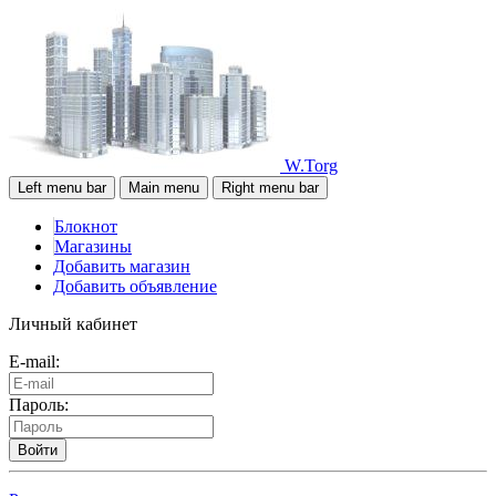
W.Torg
Left menu bar
Main menu
Right menu bar
Блокнот
Магазины
Добавить магазин
Добавить объявление
Личный кабинет
E-mail:
Пароль:
Войти