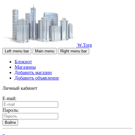
W.Torg
Left menu bar
Main menu
Right menu bar
Блокнот
Магазины
Добавить магазин
Добавить объявление
Личный кабинет
E-mail:
Пароль:
Войти