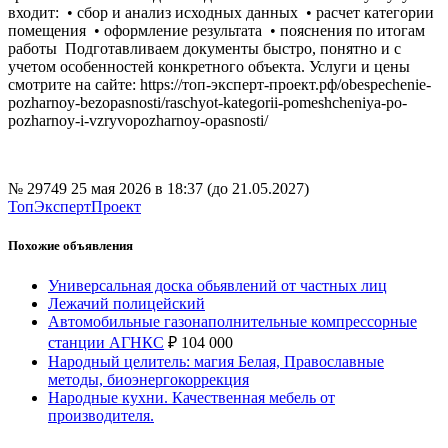
входит: • сбор и анализ исходных данных • расчет категории
помещения • оформление результата • пояснения по итогам
работы Подготавливаем документы быстро, понятно и с
учетом особенностей конкретного объекта. Услуги и цены
смотрите на сайте: https://топ-эксперт-проект.рф/obespechenie-
pozharnoy-bezopasnosti/raschyot-kategorii-pomeshcheniya-po-
pozharnoy-i-vzryvopozharnoy-opasnosti/
№ 29749
25 мая 2026 в 18:37 (до 21.05.2027)
ТопЭкспертПроект
Похожие объявления
Универсальная доска обьявлений от частных лиц
Лежачий полицейский
Автомобильные газонаполнительные компрессорные
станции АГНКС
₽
104 000
Народный целитель: магия Белая, Православные
методы, биоэнергокоррекция
Народные кухни. Качественная мебель от
производителя.