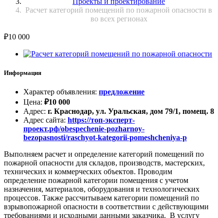
Проекты и проектирование
Расчет категорий помещений по пожарной опасности в
во всех регионах
₽
10 000
Информация
Характер объявления
:
предложение
Цена
:
₽
10 000
Адрес
:
г. Краснодар, ул. Уральская, дом 79/1, помещ. 8
Адрес сайта
:
https://топ-эксперт-
проект.рф/obespechenie-pozharnoy-
bezopasnosti/raschyot-kategorii-pomeshcheniya-p
Выполняем расчет и определение категорий помещений по
пожарной опасности для складов, производств, мастерских,
технических и коммерческих объектов. Проводим
определение пожарной категории помещения с учетом
назначения, материалов, оборудования и технологических
процессов. Также рассчитываем категории помещений по
взрывопожарной опасности в соответствии с действующими
требованиями и исходными данными заказчика. В услугу