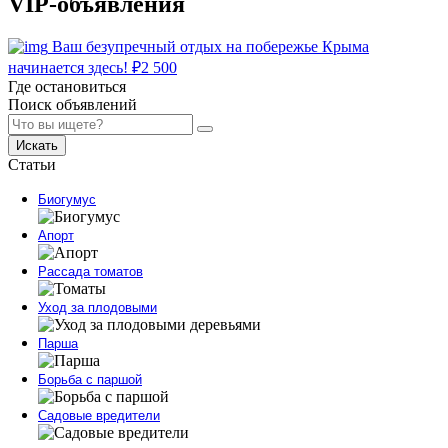
VIP-объявления
Ваш безупречный отдых на побережье Крыма
начинается здесь!
₽
2 500
Где остановиться
Поиск объявлений
Искать
Статьи
Биогумус
Апорт
Рассада томатов
Уход за плодовыми
Парша
Борьба с паршой
Садовые вредители