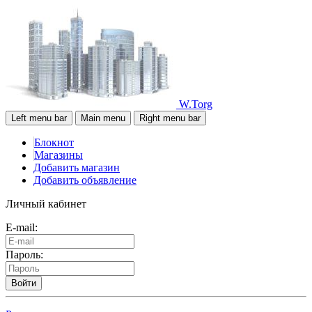
W.Torg
Left menu bar
Main menu
Right menu bar
Блокнот
Магазины
Добавить магазин
Добавить объявление
Личный кабинет
E-mail:
Пароль:
Войти