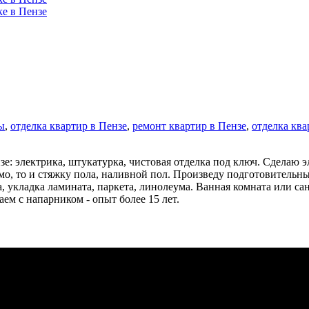
ы
,
отделка квартир в Пензе
,
ремонт квартир в Пензе
,
отделка ква
зе: электрика, штукатурка, чистовая отделка под ключ. Сделаю
мо, то и стяжку пола, наливной пол. Произведу подготовительн
, укладка ламината, паркета, линолеума. Ванная комната или сан
аем с напарником - опыт более 15 лет.