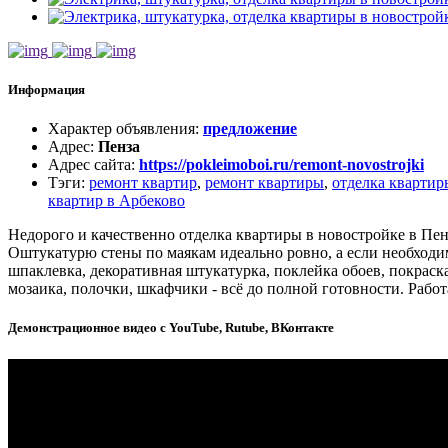
Информация
Характер объявления
:
предложение
Адрес
:
Пенза
Адрес сайта
:
https://pokleimoboi.ru/remont-novostrojki
Тэги
:
ремонт квартир
,
ремонт квартиры
,
отделка квартир
квартир в Арбеково
Недорого и качественно отделка квартиры в новостройке в Пен
Оштукатурю стены по маякам идеально ровно, а если необходи
шпаклевка, декоративная штукатурка, поклейка обоев, покраска
мозаика, полочки, шкафчики - всё до полной готовности. Работ
Демонстрационное видео с YouTube, Rutube, ВКонтакте