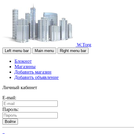
W.Torg
Left menu bar
Main menu
Right menu bar
Блокнот
Магазины
Добавить магазин
Добавить объявление
Личный кабинет
E-mail:
Пароль:
Войти