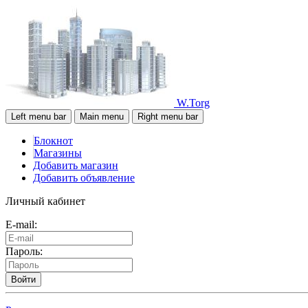
W.Torg
Left menu bar
Main menu
Right menu bar
Блокнот
Магазины
Добавить магазин
Добавить объявление
Личный кабинет
E-mail:
Пароль:
Войти