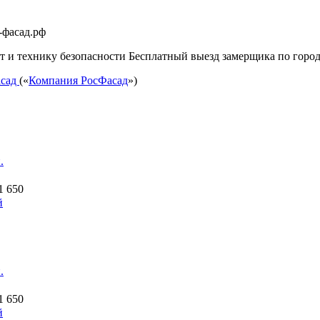
-фасад.рф
т и технику безопасности Бесплатный выезд замерщика по город
асад
(«
Компания РосФасад
»)
.
1 650
й
.
1 650
й