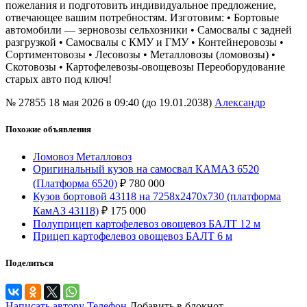
пожелания и подготовить индивидуальное предложение,
отвечающее вашим потребностям. Изготовим: • Бортовые
автомобили — зерновозы сельхозники • Самосвалы с задней
разгрузкой • Самосвалы с КМУ и ГМУ • Контейнеровозы •
Сортиментовозы • Лесовозы • Металловозы (ломовозы) •
Скотовозы • Картофелевозы-овощевозы Переоборудование
старых авто под ключ!
№ 27855
18 мая 2026 в 09:40 (до 19.01.2038)
Александр
Похожие объявления
Ломовоз Металловоз
Оригинальный кузов на самосвал КАМАЗ 6520
(Платформа 6520)
₽
780 000
Кузов бортовой 43118 на 7258х2470х730 (платформа
КамАЗ 43118)
₽
175 000
Полуприцеп картофелевоз овощевоз БАЛТ 12 м
Прицеп картофелевоз овощевоз БАЛТ 6 м
Поделиться
Написать автору
Телефон
Добавить в блокнот