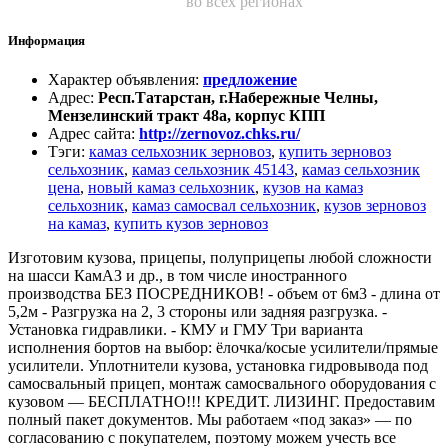
во всех регионах
Информация
Характер объявления
:
предложение
Адрес
:
Респ.Татарстан, г.Набережные Челны,
Мензелинский тракт 48а, корпус КПП
Адрес сайта
:
http://zernovoz.chks.ru/
Тэги
:
камаз сельхозник зерновоз
,
купить зерновоз
сельхозник
,
камаз сельхозник 45143
,
камаз сельхозник
цена
,
новый камаз сельхозник
,
кузов на камаз
сельхозник
,
камаз самосвал сельхозник
,
кузов зерновоз
на камаз
,
купить кузов зерновоз
Изготовим кузова, прицепы, полуприцепы любой сложности
на шасси КамАЗ и др., в том числе иностранного
производства БЕЗ ПОСРЕДНИКОВ! - объем от 6м3 - длина от
5,2м - Разгрузка на 2, 3 стороны или задняя разгрузка. -
Установка гидравлики. - КМУ и ГМУ Три варианта
исполнения бортов на выбор: ёлочка/косые усилители/прямые
усилители. Уплотнители кузова, установка гидровывода под
самосвальный прицеп, монтаж самосвального оборудования с
кузовом — БЕСПЛАТНО!!! КРЕДИТ. ЛИЗИНГ. Предоставим
полный пакет документов. Мы работаем «под заказ» — по
согласованию с покупателем, поэтому можем учесть все