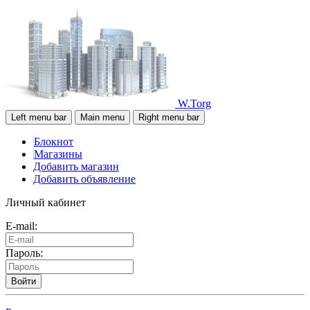
W.Torg
Left menu bar
Main menu
Right menu bar
Блокнот
Магазины
Добавить магазин
Добавить объявление
Личный кабинет
E-mail:
Пароль:
Войти