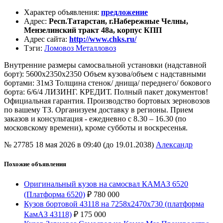
Характер объявления
:
предложение
Адрес
:
Респ.Татарстан, г.Набережные Челны,
Мензелинский тракт 48а, корпус КПП
Адрес сайта
:
http://www.chks.ru/
Тэги
:
Ломовоз Металловоз
Внутренние размеры самосвальной установки (надставной
борт): 5600х2350х2350 Объем кузова/объем с надставными
бортами: 31м3 Толщина стенок/ днища/ переднего/ бокового
борта: 6/6/4 ЛИЗИНГ. КРЕДИТ. Полный пакет документов!
Официальная гарантия. Производство бортовых зерновозов
по вашему ТЗ. Организуем доставку в регионы. Прием
заказов и консультация - ежедневно с 8.30 – 16.30 (по
московскому времени), кроме субботы и воскресенья.
№ 27785
18 мая 2026 в 09:40 (до 19.01.2038)
Александр
Похожие объявления
Оригинальный кузов на самосвал КАМАЗ 6520
(Платформа 6520)
₽
780 000
Кузов бортовой 43118 на 7258х2470х730 (платформа
КамАЗ 43118)
₽
175 000