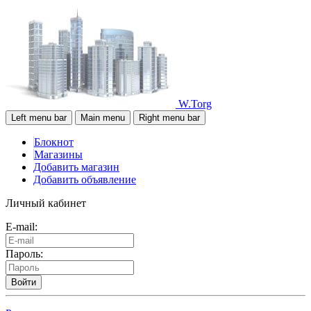
W.Torg
Left menu bar
Main menu
Right menu bar
Блокнот
Магазины
Добавить магазин
Добавить объявление
Личный кабинет
E-mail:
Пароль:
Войти