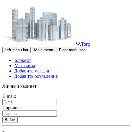
W.Torg
Left menu bar
Main menu
Right menu bar
Блокнот
Магазины
Добавить магазин
Добавить объявление
Личный кабинет
E-mail:
Пароль:
Войти