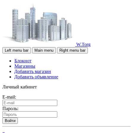
W.Torg
Left menu bar
Main menu
Right menu bar
Блокнот
Магазины
Добавить магазин
Добавить объявление
Личный кабинет
E-mail:
Пароль:
Войти