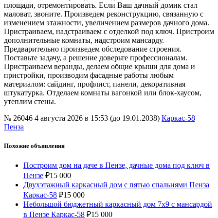
площади, отремонтировать. Если Ваш дачный домик стал
маловат, звоните. Произведем реконструкцию, связанную с
изменением этажности, увеличением размеров дачного дома.
Пристраиваем, надстраиваем с отделкой под ключ. Пристроим
дополнительные комнаты, надстроим мансарду.
Предварительно произведем обследование строения.
Поставьте задачу, а решение доверьте профессионалам.
Пристраиваем веранды, делаем общие крыши для дома и
пристройки, производим фасадные работы любым
материалом: сайдинг, профлист, панели, декоративная
штукатурка. Отделаем комнаты вагонкой или блок-хаусом,
утеплим стены.
№ 26046
4 августа 2026 в 15:53 (до 19.01.2038)
Каркас-58
Пенза
Похожие объявления
Построим дом на даче в Пензе, дачные дома под ключ в
Пензе
₽
15 000
Двухэтажный каркасный дом с пятью спальнями Пенза
Каркас-58
₽
15 000
Небольшой бюджетный каркасный дом 7х9 с мансардой
в Пензе Каркас-58
₽
15 000