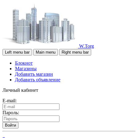
W.Torg
Left menu bar
Main menu
Right menu bar
Блокнот
Магазины
Добавить магазин
Добавить объявление
Личный кабинет
E-mail:
Пароль:
Войти