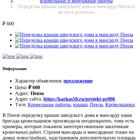
Кровельные и монтажные работы
Переделка крыши шведского дома в мансарду Пенза в
во всех регионах
₽
600
Информация
Характер объявления
:
предложение
Цена
:
₽
600
Адрес
:
Пенза
Адрес сайта
:
https://karkas58.ru/projekt-pr006
Тэги
:
Кровельные работы
,
крыша
,
Пенза
,
Кровельщики
В Пензе переделку крыши шведского дома в мансарду наша
бригада кровельщиков производила неоднократно, тому есть
примеры, которые покажем заинтересованным заказчикам
кровельных работ. Строим мансарды и мансардные этажи на
домах новостройках, надстраиваем дополнительную площадь