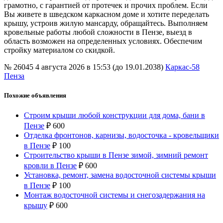
грамотно, с гарантией от протечек и прочих проблем. Если
Вы живете в шведском каркасном доме и хотите переделать
крышу, устроив жилую мансарду, обращайтесь. Выполняем
кровельные работы любой сложности в Пензе, выезд в
область возможен на определенных условиях. Обеспечим
стройку материалом со скидкой.
№ 26045
4 августа 2026 в 15:53 (до 19.01.2038)
Каркас-58
Пенза
Похожие объявления
Строим крыши любой конструкции для дома, бани в
Пензе
₽
600
Отделка фронтонов, карнизы, водосточка - кровельщики
в Пензе
₽
100
Строительство крыши в Пензе зимой, зимний ремонт
кровли в Пензе
₽
600
Установка, ремонт, замена водосточной системы крыши
в Пензе
₽
100
Монтаж водосточной системы и снегозадержания на
крышу
₽
600