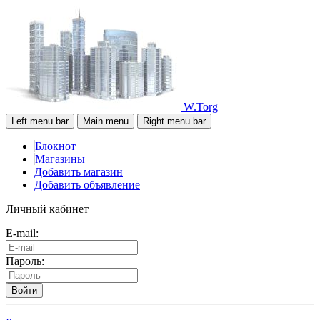
W.Torg
Left menu bar
Main menu
Right menu bar
Блокнот
Магазины
Добавить магазин
Добавить объявление
Личный кабинет
E-mail:
Пароль:
Войти