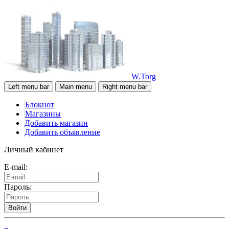
W.Torg
Left menu bar
Main menu
Right menu bar
Блокнот
Магазины
Добавить магазин
Добавить объявление
Личный кабинет
E-mail:
Пароль:
Войти