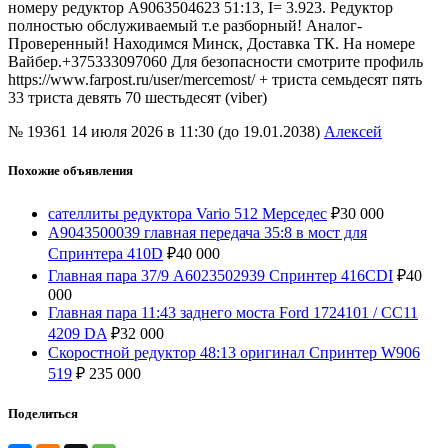
номеру редуктор A9063504623 51:13, I= 3.923. Редуктор
полностью обслуживаемый т.е разборный! Аналог-
Проверенный! Находимся Минск, Доставка ТК. На номере
Вайбер.+375333097060 Для безопасности смотрите профиль
https://www.farpost.ru/user/mercemost/ + триста семьдесят пять
33 триста девять 70 шестьдесят (viber)
№ 19361
14 июля 2026 в 11:30 (до 19.01.2038)
Алексей
Похожие объявления
сателлиты редуктора Vario 512 Мерседес
₽
30 000
A9043500039 главная передача 35:8 в мост для
Спринтера 410D
₽
40 000
Главная пара 37/9 A6023502939 Спринтер 416СDI
₽
40
000
Главная пара 11:43 заднего моста Ford 1724101 / CC11
4209 DA
₽
32 000
Скоростной редуктор 48:13 оригинал Спринтер W906
519
₽
235 000
Поделиться