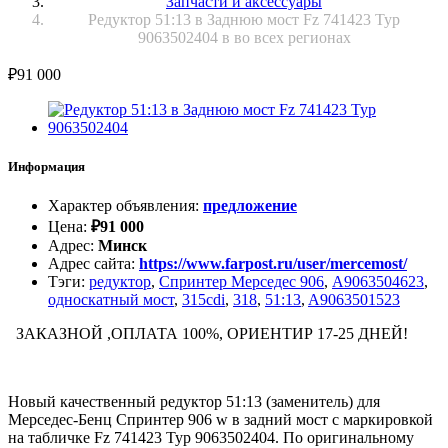
Запчасти и аксессуары
Редуктор 51:13 в Заднюю мост Fz 741423 Typ
9063502404 в во всех регионах
₽
91 000
Информация
Характер объявления
:
предложение
Цена
:
₽
91 000
Адрес
:
Минск
Адрес сайта
:
https://www.farpost.ru/user/mercemost/
Тэги
:
редуктор
,
Спринтер Мерседес 906
,
A9063504623
,
односкатный мост
,
315cdi
,
318
,
51:13
,
A9063501523
ЗАКАЗНОЙ ,ОПЛАТА 100%, ОРИЕНТИР 17-25 ДНЕЙ!
Новый качественный редуктор 51:13 (заменитель) для
Мерседес-Бенц Спринтер 906 w в задний мост с маркировкой
на табличке Fz 741423 Typ 9063502404. По оригинальному