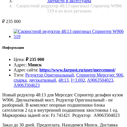
Запчасти и аксессуары
Скоростной редуктор 48:13 оригинал Спринтер W906
519 в во всех регионах
₽
235 000
Информация
Цена
:
₽
235 000
Адрес
:
Минск
Адрес сайта
:
https://www.farpost.ru/user/mercemost/
Тэги
:
Редуктор Оригинальный
,
Спринтер Мерседес 906
,
спарка
,
двухкатковый
,
48:13
,
I=3.692
,
A9063504023
,
A9063504623
Новый редуктор 48:13 для Мерседес Спринтер дельфин кузов
W906. Двухкатковый мост. Редуктор Оригинальный - не
разборный. В комплект опорные подшипники блока
сателлитов 2 ед и внутренний подшипник хвостовика 1 ед.
Маркировка задней оси: Fz 741421 Редуктор: A9063504023
Заказ до 30 дней. Предоплата. Находимся Минск. Доставка