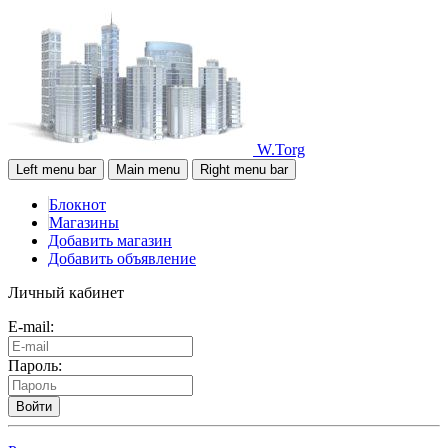
W.Torg
Left menu bar
Main menu
Right menu bar
Блокнот
Магазины
Добавить магазин
Добавить объявление
Личный кабинет
E-mail:
Пароль:
Войти