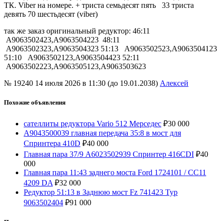
ТК. Viber на номере. + триста семьдесят пять 33 триста
девять 70 шестьдесят (viber)
так же заказ оригинальный редуктор: 46:11
A9063502423,A9063504223 48:11
A9063502323,A9063504323 51:13 A9063502523,A9063504123
51:10 A9063502123,A9063504423 52:11
A9063502223,A9063505123,A9063503623
№ 19240
14 июля 2026 в 11:30 (до 19.01.2038)
Алексей
Похожие объявления
сателлиты редуктора Vario 512 Мерседес
₽
30 000
A9043500039 главная передача 35:8 в мост для
Спринтера 410D
₽
40 000
Главная пара 37/9 A6023502939 Спринтер 416СDI
₽
40
000
Главная пара 11:43 заднего моста Ford 1724101 / CC11
4209 DA
₽
32 000
Редуктор 51:13 в Заднюю мост Fz 741423 Typ
9063502404
₽
91 000