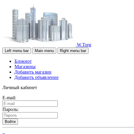
W.Torg
Left menu bar
Main menu
Right menu bar
Блокнот
Магазины
Добавить магазин
Добавить объявление
Личный кабинет
E-mail:
Пароль:
Войти