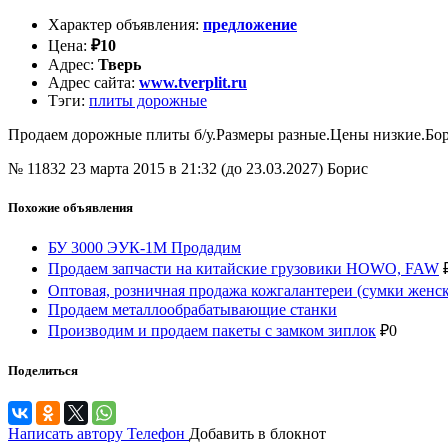
Характер объявления
:
предложение
Цена
:
₽
10
Адрес
:
Тверь
Адрес сайта
:
www.tverplit.ru
Тэги
:
плиты дорожные
Продаем дорожные плиты б/у.Размеры разные.Цены низкие.Бо
№ 11832
23 марта 2015 в 21:32 (до 23.03.2027)
Борис
Похожие объявления
БУ 3000 ЭУК-1М Продадим
Продаем запчасти на китайские грузовики HOWO, FAW
Оптовая, розничная продажа кожгалантереи (сумки женск
Продаем металлообрабатывающие станки
Производим и продаем пакеты с замком зиплок
₽
0
Поделиться
Написать автору
Телефон
Добавить в блокнот