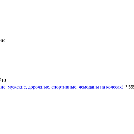
рис
₽
10
ие, мужские, дорожные, спортивные, чемоданы на колесах)
₽
55