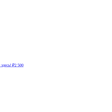
 здесь!
₽
2 500