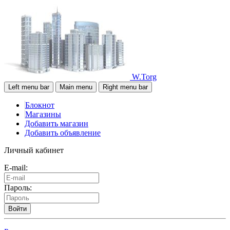
W.Torg
Left menu bar
Main menu
Right menu bar
Блокнот
Магазины
Добавить магазин
Добавить объявление
Личный кабинет
E-mail:
Пароль:
Войти