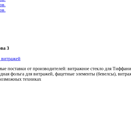
ова 3
я витражей
е поставки от производителей: витражное стекло для Тиффани S
дная фольга для витражей, фацетные элементы (бевелсы), витраж
 возможных техниках