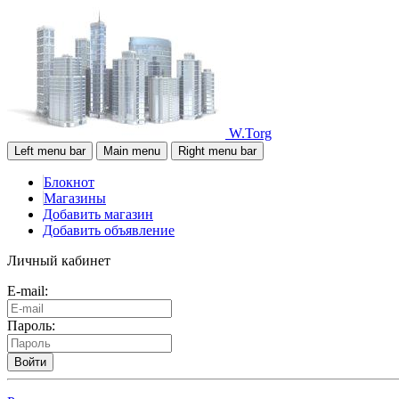
W.Torg
Left menu bar
Main menu
Right menu bar
Блокнот
Магазины
Добавить магазин
Добавить объявление
Личный кабинет
E-mail:
Пароль:
Войти