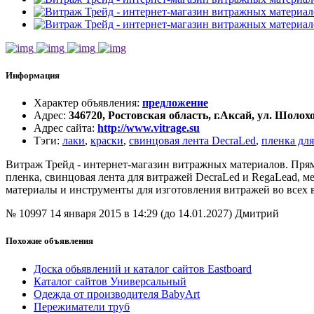
Информация
Характер объявления
:
предложение
Адрес
:
346720, Ростовская область, г.Аксай, ул. Шолох
Адрес сайта
:
http://www.vitrage.su
Тэги
:
лаки
,
краски
,
свинцовая лента DecraLed
,
пленка дл
Витраж Трейд - интернет-магазин витражных материалов. Прямы
пленка, свинцовая лента для витражей DecraLed и RegaLead, ме
материалы и инструменты для изготовления витражей во всех
№ 10997
14 января 2015 в 14:29 (до 14.01.2027)
Дмитрий
Похожие объявления
Доска обьявлений и каталог сайтов Eastboard
Каталог сайтов Универсальный
Одежда от производителя BabyArt
Пережиматели труб