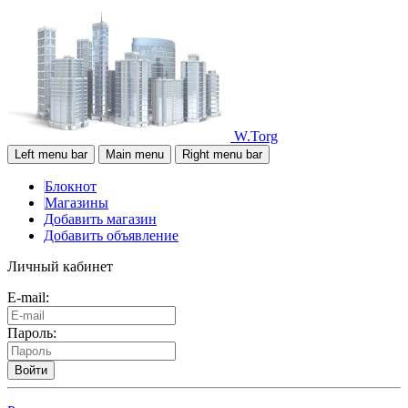
W.Torg
Left menu bar
Main menu
Right menu bar
Блокнот
Магазины
Добавить магазин
Добавить объявление
Личный кабинет
E-mail:
Пароль:
Войти