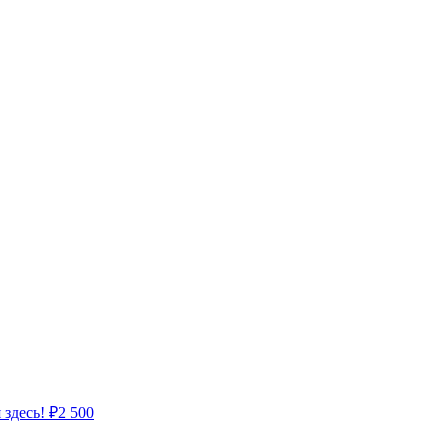
 здесь!
₽
2 500