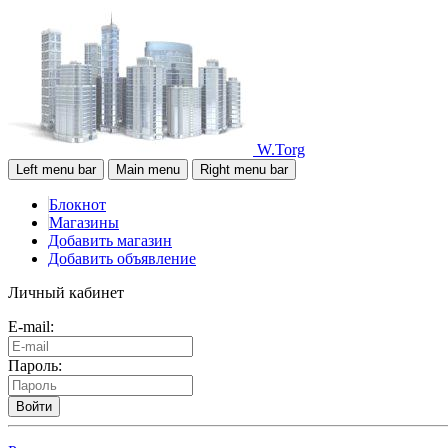
W.Torg
Left menu bar
Main menu
Right menu bar
Блокнот
Магазины
Добавить магазин
Добавить объявление
Личный кабинет
E-mail:
Пароль:
Войти