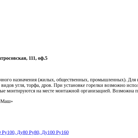
тросовская, 111, оф.5
чного назначения (жилых, общественных, промышленных). Для к
 видов угля, торфа, дров. При установке горелки возможно испо
орые монтируются на месте монтажной организацией. Возможна п
оМаш»
 Ру100, Ду80 Ру80, Ду100 Ру160