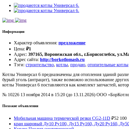
Информация
Характер объявления
:
предложение
Цена
:
₽
1
Адрес
:
397165, Воронежская обл., г.Борисоглебск, ул.Ма
Адрес сайта
:
http://borkotlomash.ru
Тэги
:
строительство
,
котлы
,
продаю
,
отопительные котлы
Котлы Универсал 6 предназначены для отопления зданий разли
бурый уголь (антрацит), также возможно использование других
котлы Универсал 6 поставляются как комплект запчастей, кот
№ 10226
13 ноября 2014 в 15:20 (до 13.11.2026)
ООО «БорКотл
Похожие объявления
Мобильная машина термической резки CG2-11D
₽
52 100
кран шаровый Ду10 Ру100, Ду15 Ру160, Ду20 Ру160, Ду50
Куплю Цеолит синтетический.