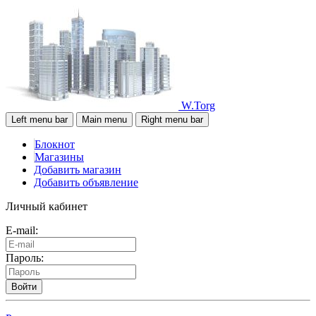
W.Torg
Left menu bar
Main menu
Right menu bar
Блокнот
Магазины
Добавить магазин
Добавить объявление
Личный кабинет
E-mail:
Пароль:
Войти