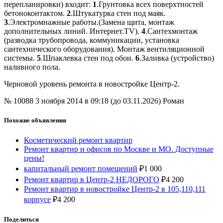
перепланировки) входит:
1
.Грунтовка всех поверхтностей
бетоноконтактом.
2
.Штукатурка стен под маяк.
3
.Электромнажные работы.(Замена щита, монтаж
дополнительных линий. Интернет.TV).
4
.Сантехмонтаж
(разводка трубопровода, коммуникации, установка
сантехнического оборудования). Монтаж вентиляционной
системы.
5
.Шпаклевка стен под обои.
6
.Заливка (устройство)
наливного пола.
Черновой уровень ремонта в новостройке Центр-2.
№ 10088
3 ноября 2014 в 09:18 (до 03.11.2026)
Роман
Похожие объявления
Косметический ремонт квартир
Ремонт квартир и офисов по Москве и МО. Доступные
цены!
капитальный ремонт помещений
₽
1 000
Ремонт квартир в Центр-2 НЕДОРОГО
₽
4 200
Ремонт квартир в новостройке Центр-2 в 105,110,111
корпусе
₽
4 200
Поделиться