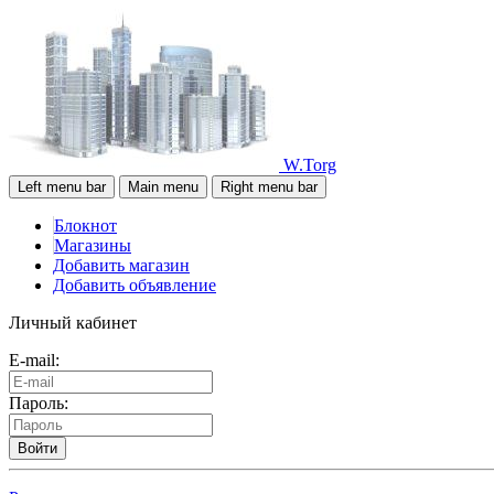
W.Torg
Left menu bar
Main menu
Right menu bar
Блокнот
Магазины
Добавить магазин
Добавить объявление
Личный кабинет
E-mail:
Пароль:
Войти