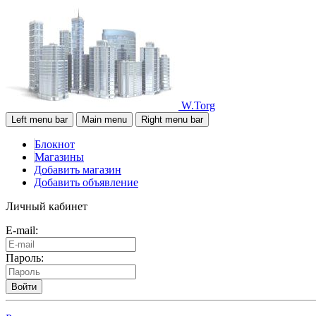
W.Torg
Left menu bar
Main menu
Right menu bar
Блокнот
Магазины
Добавить магазин
Добавить объявление
Личный кабинет
E-mail:
Пароль:
Войти