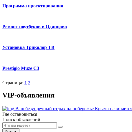
Программа проектирования
Ремонт ноутбуков в Одинцово
Установка Триколор ТВ
Prestigio Muze C3
Страница:
1
2
VIP-объявления
Ваш безупречный отдых на побережье Крыма начинается
Где остановиться
Поиск объявлений
Искать