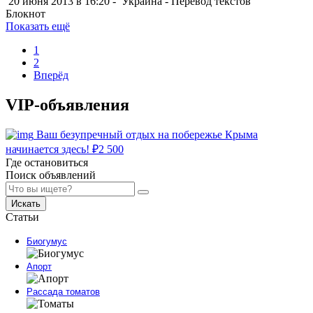
20 июня 2013 в 16:20 -
Украина
-
Перевод текстов
Блокнот
Показать ещё
1
2
Вперёд
VIP-объявления
Ваш безупречный отдых на побережье Крыма
начинается здесь!
₽
2 500
Где остановиться
Поиск объявлений
Искать
Статьи
Биогумус
Апорт
Рассада томатов