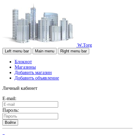
W.Torg
Left menu bar
Main menu
Right menu bar
Блокнот
Магазины
Добавить магазин
Добавить объявление
Личный кабинет
E-mail:
Пароль:
Войти