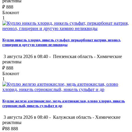
реактивы
₽
888
Блокнот
1
Куплю никель хлорид, никель сульфат, перкарбонат натрия, неонол,
глицерин и другую химию неликвиды
3 августа 2026 в 08:40 -
Пензенская область
-
Химические
реактивы
₽
888
Блокнот
1
Куплю железо азотнокислое, медь азотнокислая, олово хлорид, никель
сернокислый, никель сульфат и др
3 августа 2026 в 08:40 -
Калужская область
-
Химические
реактивы
₽
88 888