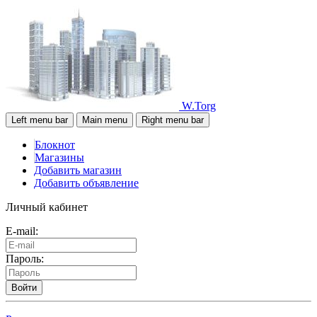
W.Torg
Left menu bar
Main menu
Right menu bar
Блокнот
Магазины
Добавить магазин
Добавить объявление
Личный кабинет
E-mail:
Пароль:
Войти