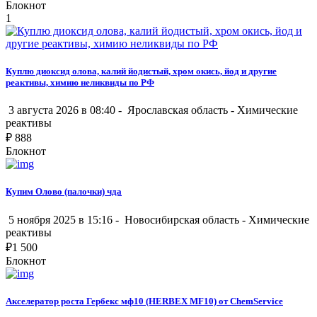
Блокнот
1
Куплю диоксид олова, калий йодистый, хром окись, йод и другие
реактивы, химию неликвиды по РФ
3 августа 2026 в 08:40 -
Ярославская область
-
Химические
реактивы
₽
888
Блокнот
Купим Олово (палочки) чда
5 ноября 2025 в 15:16 -
Новосибирская область
-
Химические
реактивы
₽
1 500
Блокнот
Акселератор роста Гербекс мф10 (HERBEX MF10) от ChemService