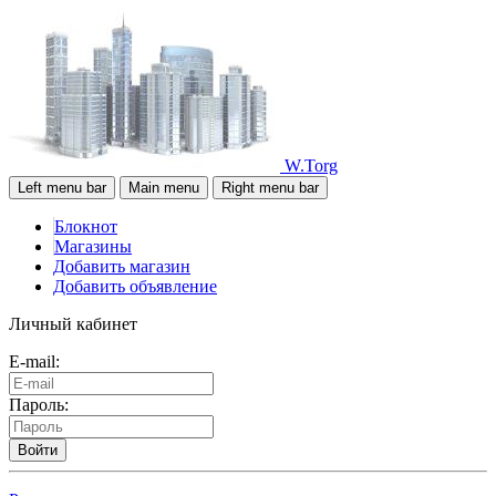
W.Torg
Left menu bar
Main menu
Right menu bar
Блокнот
Магазины
Добавить магазин
Добавить объявление
Личный кабинет
E-mail:
Пароль:
Войти