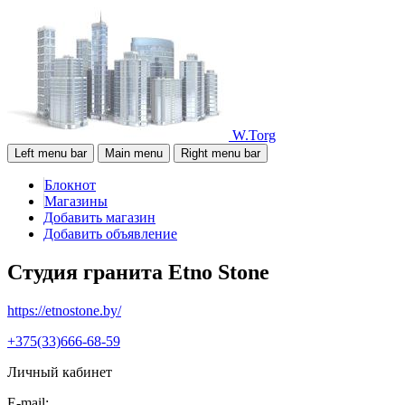
W.Torg
Left menu bar
Main menu
Right menu bar
Блокнот
Магазины
Добавить магазин
Добавить объявление
Студия гранита Etno Stone
https://etnostone.by/
+375(33)666-68-59
Личный кабинет
E-mail: