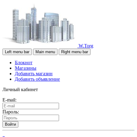
W.Torg
Left menu bar
Main menu
Right menu bar
Блокнот
Магазины
Добавить магазин
Добавить объявление
Личный кабинет
E-mail:
Пароль:
Войти