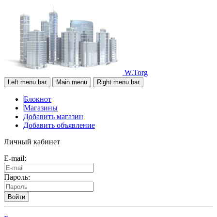
W.Torg
Left menu bar
Main menu
Right menu bar
Блокнот
Магазины
Добавить магазин
Добавить объявление
Личный кабинет
E-mail:
Пароль:
Войти