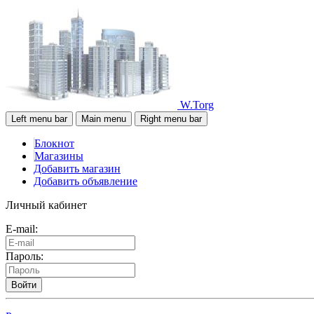
W.Torg
Left menu bar
Main menu
Right menu bar
Блокнот
Магазины
Добавить магазин
Добавить объявление
Личный кабинет
E-mail:
Пароль:
Войти