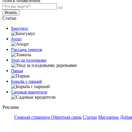
Поиск объявлений
Искать
Статьи
Биогумус
Апорт
Рассада томатов
Уход за плодовыми
Парша
Борьба с паршой
Садовые вредители
Реклама
Главная страница
Обратная связь
Статьи
Магазины
Добав