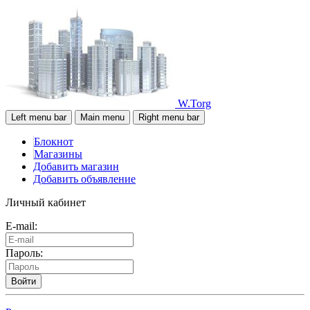
W.Torg
Left menu bar
Main menu
Right menu bar
Блокнот
Магазины
Добавить магазин
Добавить объявление
Личный кабинет
E-mail:
Пароль:
Войти