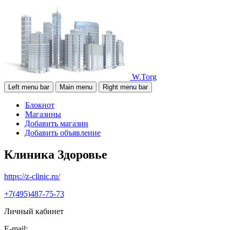
W.Torg
Left menu bar
Main menu
Right menu bar
Блокнот
Магазины
Добавить магазин
Добавить объявление
Клиника Здоровье
https://z-clinic.ru/
+7(495)487-75-73
Личный кабинет
E-mail: