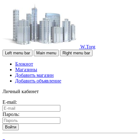
W.Torg
Left menu bar
Main menu
Right menu bar
Блокнот
Магазины
Добавить магазин
Добавить объявление
Личный кабинет
E-mail:
Пароль:
Войти