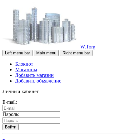
W.Torg
Left menu bar
Main menu
Right menu bar
Блокнот
Магазины
Добавить магазин
Добавить объявление
Личный кабинет
E-mail:
Пароль:
Войти