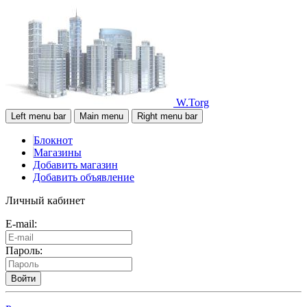
W.Torg
Left menu bar
Main menu
Right menu bar
Блокнот
Магазины
Добавить магазин
Добавить объявление
Личный кабинет
E-mail:
Пароль:
Войти