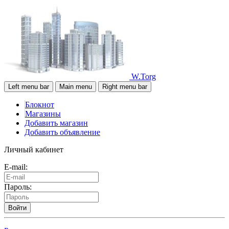
W.Torg
Left menu bar
Main menu
Right menu bar
Блокнот
Магазины
Добавить магазин
Добавить объявление
Личный кабинет
E-mail:
Пароль:
Войти