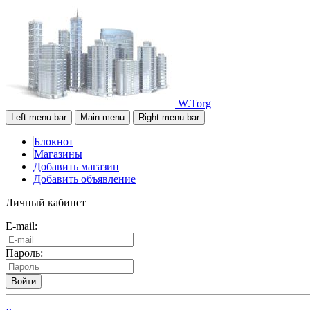
W.Torg
Left menu bar
Main menu
Right menu bar
Блокнот
Магазины
Добавить магазин
Добавить объявление
Личный кабинет
E-mail:
Пароль:
Войти