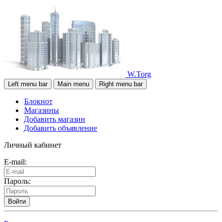
W.Torg
Left menu bar
Main menu
Right menu bar
Блокнот
Магазины
Добавить магазин
Добавить объявление
Личный кабинет
E-mail:
Пароль:
Войти